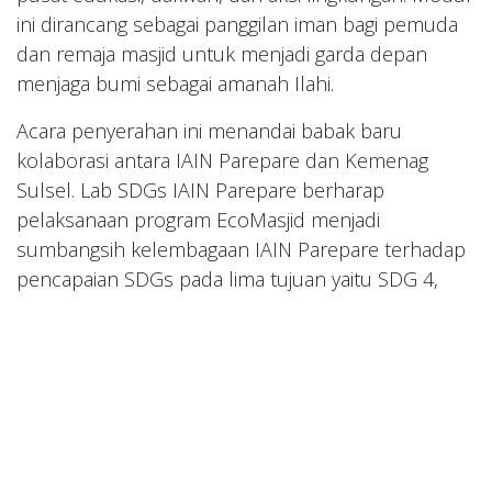
ini dirancang sebagai panggilan iman bagi pemuda
dan remaja masjid untuk menjadi garda depan
menjaga bumi sebagai amanah Ilahi.
Acara penyerahan ini menandai babak baru
kolaborasi antara IAIN Parepare dan Kemenag
Sulsel. Lab SDGs IAIN Parepare berharap
pelaksanaan program EcoMasjid menjadi
sumbangsih kelembagaan IAIN Parepare terhadap
pencapaian SDGs pada lima tujuan yaitu SDG 4,
SDG 9, SDG 11, SDG 16, dan SDG 17.
in
Opini
Sdgs IAIN Parepar
June 26, 2025
SHARE THIS POST