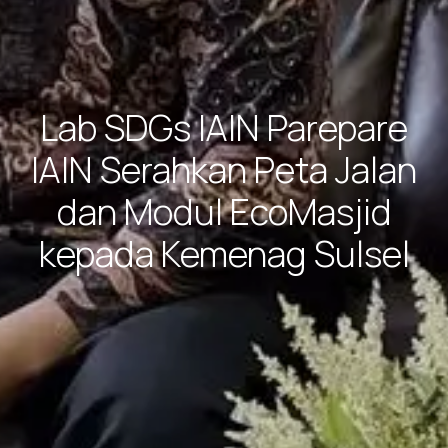
Lab SDGs IAIN Parepare
IAIN Serahkan Peta Jalan
dan Modul EcoMasjid
kepada Kemenag Sulsel