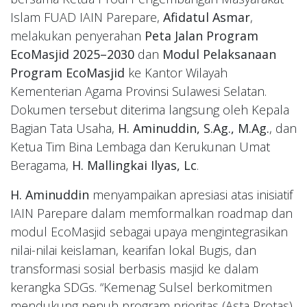
Islam FUAD IAIN Parepare,
Afidatul Asmar
,
melakukan penyerahan
Peta Jalan Program
EcoMasjid 2025–2030
dan
Modul Pelaksanaan
Program EcoMasjid
ke Kantor Wilayah
Kementerian Agama Provinsi Sulawesi Selatan.
Dokumen tersebut diterima langsung oleh Kepala
Bagian Tata Usaha,
H. Aminuddin, S.Ag., M.Ag.
, dan
Ketua Tim Bina Lembaga dan Kerukunan Umat
Beragama,
H. Mallingkai Ilyas, Lc
.
H. Aminuddin
menyampaikan apresiasi atas inisiatif
IAIN Parepare dalam memformalkan roadmap dan
modul EcoMasjid sebagai upaya mengintegrasikan
nilai-nilai keislaman, kearifan lokal Bugis, dan
transformasi sosial berbasis masjid ke dalam
kerangka SDGs. “Kemenag Sulsel berkomitmen
mendukung penuh program prioritas (Asta Protas)